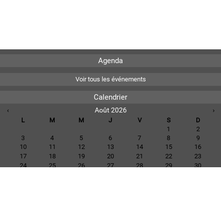
Agenda
Voir tous les événements
Calendrier
‹
Août 2026
›
L
M
M
J
V
S
D
1
2
3
4
5
6
7
8
9
10
11
12
13
14
15
16
17
18
19
20
21
22
23
24
25
26
27
28
29
30
31
Voir tous les événements
Téléchargements