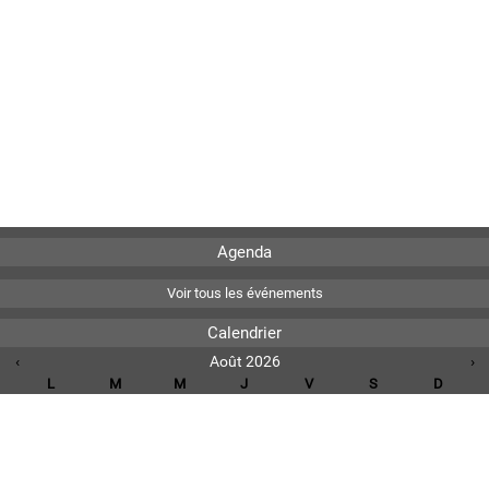
Agenda
Voir tous les événements
Calendrier
‹
Août 2026
›
L
M
M
J
V
S
D
1
2
3
4
5
6
7
8
9
10
11
12
13
14
15
16
17
18
19
20
21
22
23
24
25
26
27
28
29
30