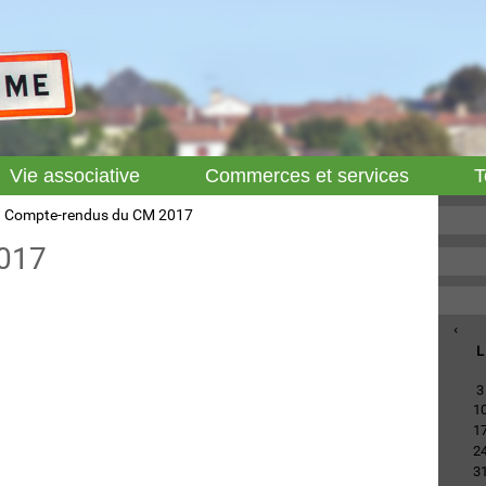
Vie associative
Commerces et services
T
Compte-rendus du CM 2017
017
‹
L
3
1
1
2
3