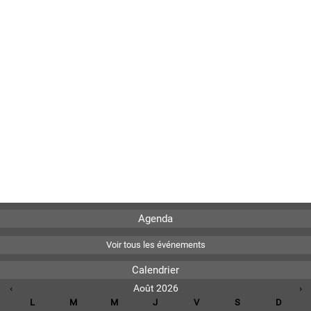
Agenda
Voir tous les événements
Calendrier
‹
Août 2026
›
L
M
M
J
V
S
D