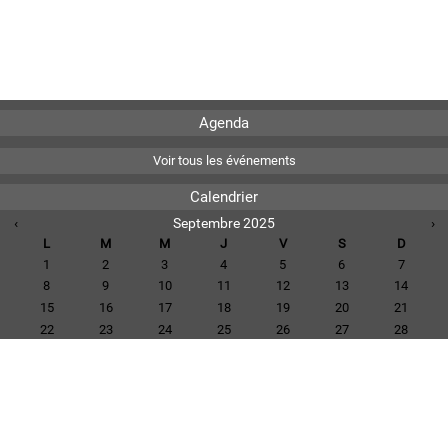
Agenda
Voir tous les événements
Calendrier
‹
Septembre 2025
›
L
M
M
J
V
S
D
1
2
3
4
5
6
7
8
9
10
11
12
13
14
15
16
17
18
19
20
21
22
23
24
25
26
27
28
29
30
Voir tous les événements
Téléchargements