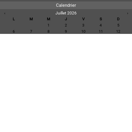
Calendrier
‹
Juillet 2026
›
L
M
M
J
V
S
D
1
2
3
4
5
6
7
8
9
10
11
12
13
14
15
16
17
18
19
20
21
22
23
24
25
26
27
28
29
30
31
Voir tous les événements
Téléchargements
CR CM 2018-03-05
CR CM 2018-04-09
CR CM 2018-06-07
CR CM 2018-10-22
Voir tous les téléchargements