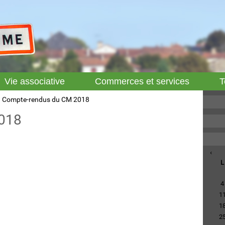
Vie associative
Commerces et services
T
Compte-rendus du CM 2018
018
‹
L
4
1
1
2