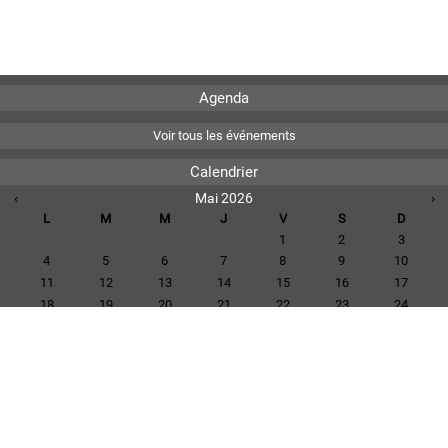
Agenda
Voir tous les événements
Calendrier
‹
Mai 2026
›
L
M
M
J
V
S
D
1
2
3
4
5
6
7
8
9
10
11
12
13
14
15
16
17
18
19
20
21
22
23
24
25
26
27
28
29
30
31
Voir tous les événements
Téléchargements
CR CM 2015-11-25