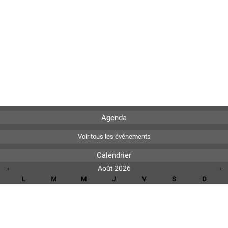
Agenda
Voir tous les événements
Calendrier
‹
Août 2026
›
L
M
M
J
V
S
D
1
2
3
4
5
6
7
8
9
10
11
12
13
14
15
16
17
18
19
20
21
22
23
24
25
26
27
28
29
30