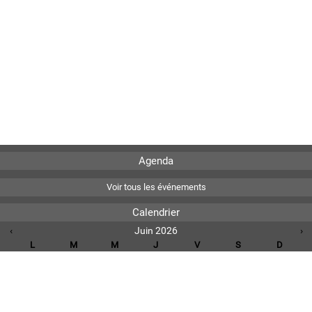
Agenda
Voir tous les événements
Calendrier
‹
Juin 2026
›
L
M
M
J
V
S
D
1
2
3
4
5
6
7
8
9
10
11
12
13
14
15
16
17
18
19
20
21
22
23
24
25
26
27
28