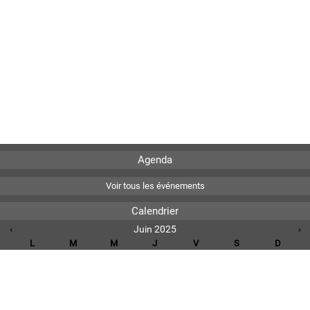
Agenda
Voir tous les événements
Calendrier
‹
Juin 2025
›
L
M
M
J
V
S
D
1
2
3
4
5
6
7
8
9
10
11
12
13
14
15
16
17
18
19
20
21
22
23
24
25
26
27
28
29