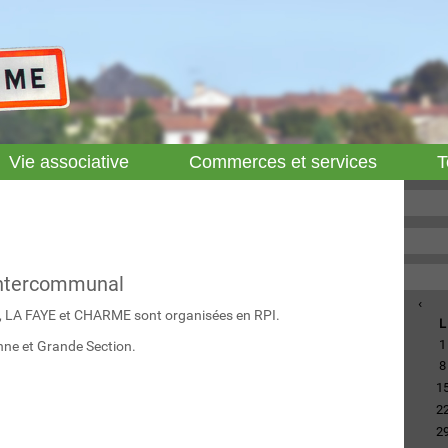
Vie associative
Commerces et services
T
Intercommunal
‹
, LA FAYE et CHARME sont organisées en RPI.
L
1
enne et Grande Section.
8
1
2
2