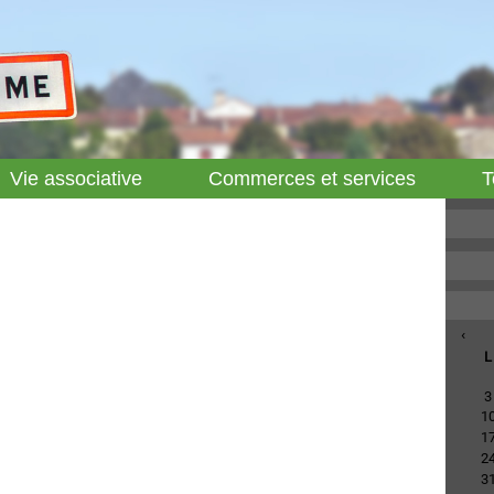
Vie associative
Commerces et services
T
‹
L
3
1
1
2
3