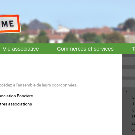
Vie associative
Commerces et services
T
ccédez à l'ensemble de leurs coordonnées.
‹
ociation Foncière
L
tres associations
1
8
1
2
2