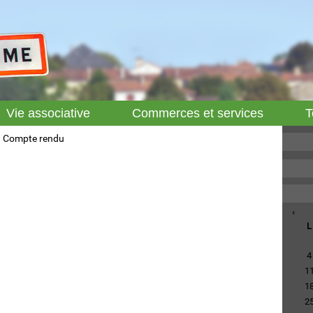
Vie associative
Commerces et services
T
Compte rendu
‹
L
4
1
1
2