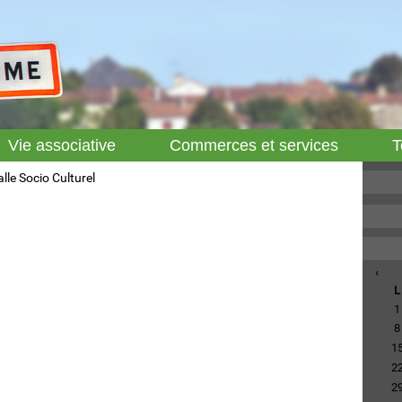
Vie associative
Commerces et services
T
lle Socio Culturel
‹
L
1
8
1
2
2