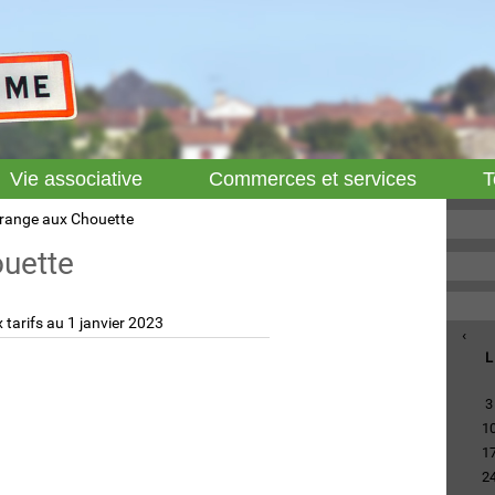
Vie associative
Commerces et services
T
range aux Chouette
ouette
tarifs au 1 janvier 2023
‹
L
3
1
1
2