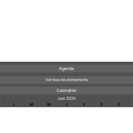
Agenda
Voir tous les événements
Calendrier
‹
Juin 2026
›
L
M
M
J
V
S
D
1
2
3
4
5
6
7
8
9
10
11
12
13
14
15
16
17
18
19
20
21
22
23
24
25
26
27
28