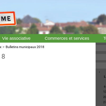
Vie associative
Commerces et services
T
x
Bulletins municipaux 2018
18
‹
L
6
1
2
2