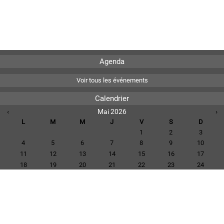
Agenda
Voir tous les événements
Calendrier
‹
Mai 2026
›
L
M
M
J
V
S
D
1
2
3
4
5
6
7
8
9
10
11
12
13
14
15
16
17
18
19
20
21
22
23
24
25
26
27
28
29
30
31
Voir tous les événements
Téléchargements