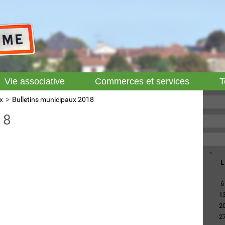
Vie associative
Commerces et services
T
x
Bulletins municipaux 2018
18
‹
L
6
1
2
2