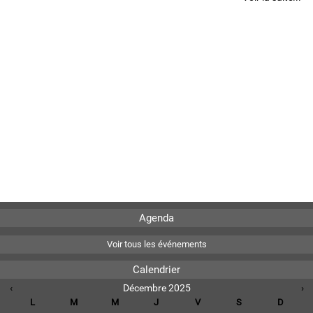
Agenda
Voir tous les événements
Calendrier
‹
Décembre 2025
›
L
M
M
J
V
S
D