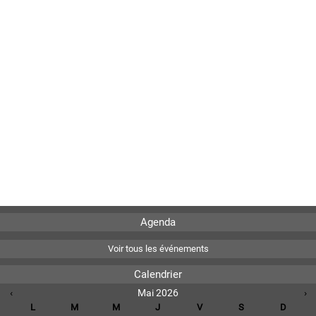
Agenda
Voir tous les événements
Calendrier
‹
Mai 2026
›
L
M
M
J
V
S
D