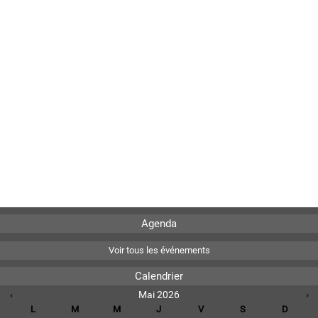
Agenda
Voir tous les événements
Calendrier
‹
Mai 2026
›
L
M
M
J
V
S
D