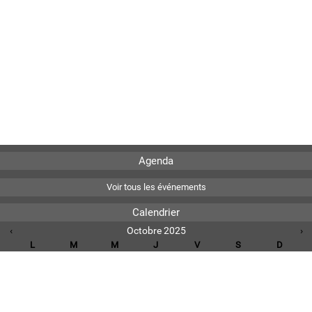
Agenda
Voir tous les événements
Calendrier
‹
Octobre 2025
›
L
M
M
J
V
S
D
1
2
3
4
5
6
7
8
9
10
11
12
13
14
15
16
17
18
19
20
21
22
23
24
25
26